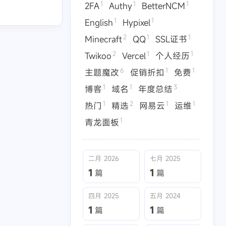
1
1
1
2FA
Authy
BetterNCM
1
1
English
Hypixel
2
1
1
Minecraft
QQ
SSL证书
2
1
1
Twikoo
Vercel
个人经历
6
1
1
主题魔改
促销折扣
免费
1
1
3
博客
域名
年度总结
1
2
1
1
热门
精选
网易云
运维
1
1
2
lish
Hypixel
Minecraft
1
青龙面板
1
1
6
l
个人经历
主题魔改
3
1
2
1
年度总结
热门
精选
网易云
二月 2026
七月 2025
1
1
篇
篇
四月 2025
五月 2024
1
1
篇
篇