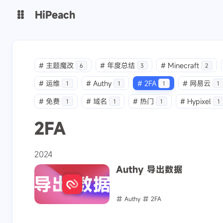
HiPeach
博客
主页
#
主题魔改
#
年度总结
#
Minecraft
6
3
2
#
运维
#
Authy
#
2FA
#
网易云
十年之约
开往
1
1
1
1
#
免费
#
域名
#
热门
#
Hypixel
1
1
1
1
BlogFinder
萌国ICP备案
2FA
2024
Authy 导出数据
Authy
2FA
2024-02-24