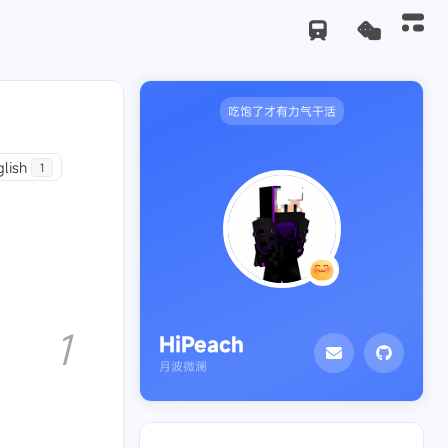
吃饱了才有力气干活
lish
1
1
HiPeach
月波微澜